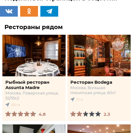
Рестораны рядом
Рыбный ресторан
Ресторан Bodega
Assunta Madre
Москва, Большая
Никитская улица, 60с1
Москва, Поварская улица,
52/55с2
10 м
150 м
4.8
2.3