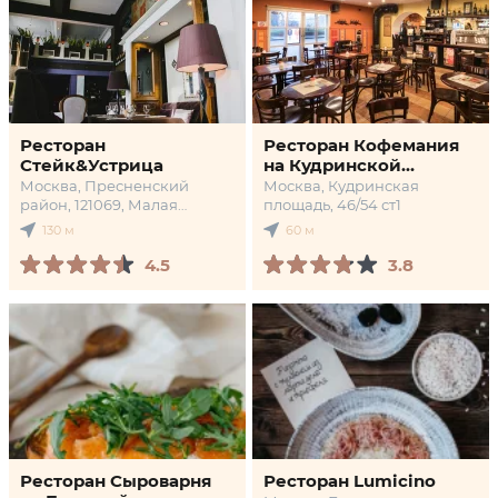
Ресторан
Ресторан Кофемания
Стейк&Устрица
на Кудринской
площади
Москва, Пресненский
Москва, Кудринская
район, 121069, Малая
площадь, 46/54 ст1
Никитская улица, 27 с1
130 м
60 м
4.5
3.8
Ресторан Сыроварня
Ресторан Lumicino