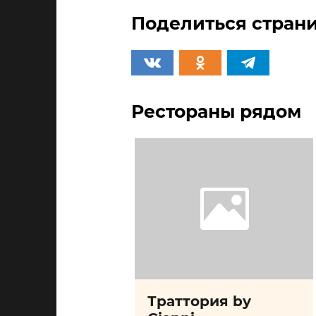
Поделиться страни
Рестораны рядом
нария Ля
Траттория by