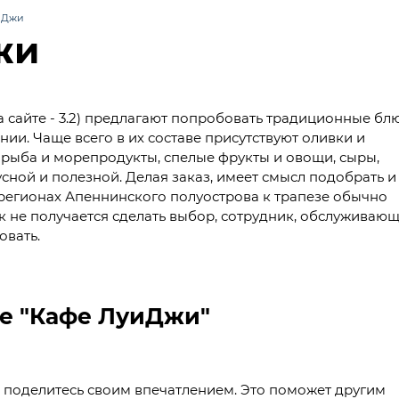
иДжи
жи
 сайте - 3.2) предлагают попробовать традиционные бл
ии. Чаще всего в их составе присутствуют оливки и
рыба и морепродукты, спелые фрукты и овощи, сыры,
усной и полезной. Делая заказ, имеет смысл подобрать и
 регионах Апеннинского полуострова к трапезе обычно
как не получается сделать выбор, сотрудник, обслуживаю
овать.
не "Кафе ЛуиДжи"
, поделитесь своим впечатлением. Это поможет другим