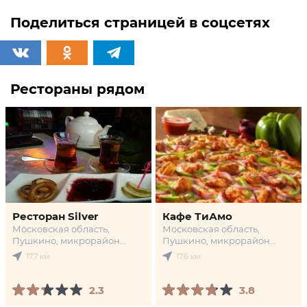
Поделиться страницей в соцсетях
Рестораны рядом
Ресторан Silver
Кафе ТиАмо
Московская область,
Московская область,
Пушкино, микрорайон
Пушкино, микрорайон
Дзержинец, 1а ст1
Серебрянка, 48
17.7 км
17.6 км
2.3
3.8