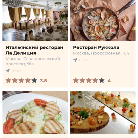
Итальянский ресторан
Ресторан Руккола
Ла Делиция
Москва, Профсоюзная, 104
Москва, Севастопольский
610 м
проспект, 56а
970 м
3.8
4