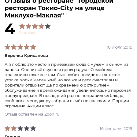
Отзывы о ресторане "Городской
ресторан Токио-City на улице
Миклухо-Маклая"
4
3 отзыва
10 июля 2019
Верочка Крисанова
А я люблю это место и приезжаем сюда с мужем и сыном из
далека. Очень всё вкусно и цены радуют. Семейные
праздники тоже все там. Сын любит посидеть в детском
уголке, хоть и маленький но всё же и дети счастливы и
родители отдыхают. Да по сравнению с открытием,
обслуживание и время ожидания увеличилось, но персонал
предупреждает. В последний раз не понравилось блюдо,
сообщила менеджеру забрали в счёт не включили. Порции
огромные. Акции класс
Отзыв оставлен на Zoon.ru
16 февраля 2019
Галина