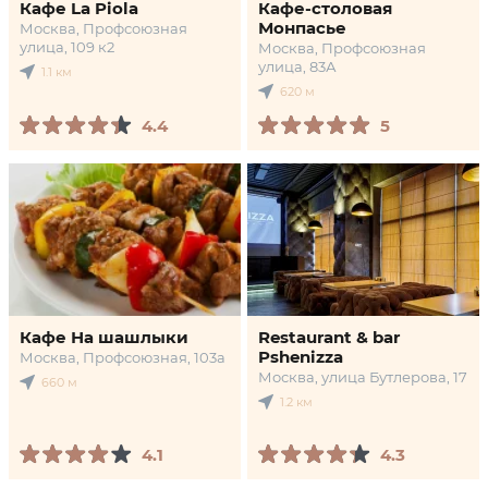
Кафе La Piola
Кафе-столовая
Монпасье
Москва, Профсоюзная
улица, 109 к2
Москва, Профсоюзная
улица, 83А
1.1 км
620 м
4.4
5
Кафе На шашлыки
Restaurant & bar
Pshenizza
Москва, Профсоюзная, 103а
Москва, улица Бутлерова, 17
660 м
1.2 км
4.1
4.3