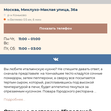
Москва, Миклухо-Маклая улица, 36а
р-н Коньково
м.Беляево 0.5 км, 6 мин
+7 (812) 677
Показать
телефон
Пн-Чт,
11:00 – 01:00
Вс:
Пт, Сб:
11:00 – 03:00
Вы любите итальянскую кухню? Не спешите давать ответ, а
сначала представьте: на тончайшее тесто кладутся сочные
помидоры, затем пепперони, а сверху все посыпается
тертым сыром, который, расплавившись под высокой
температурой в печи, будет аппетитно тянуться за
отрезаемым кусочком. Повара Городского ресторана ...
Подробнее...